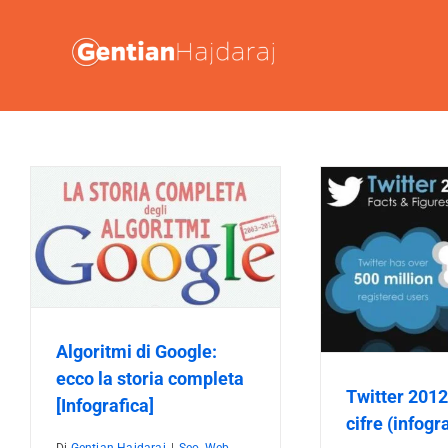
Salta
al
contenuto
La pubblic
a
Twitter 2012 – Fatti e cifre
SM
(infografica)
Web Marketing
Algoritmi di Google:
ecco la storia completa
Twitter 2012 
[Infografica]
cifre (infogr