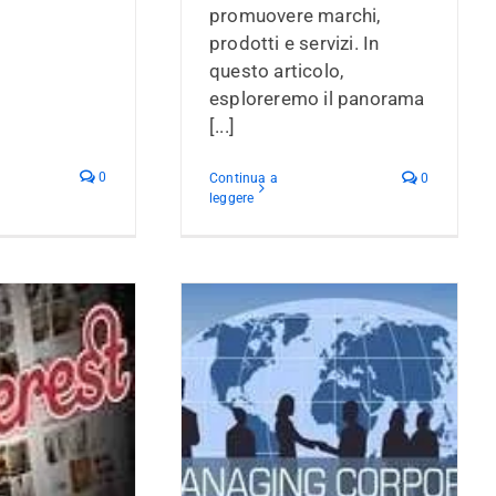
promuovere marchi,
prodotti e servizi. In
questo articolo,
esploreremo il panorama
[...]
0
Continua a
0
leggere
ire la reputazione della
nda online [Infografica]
 Online
Web Marketing