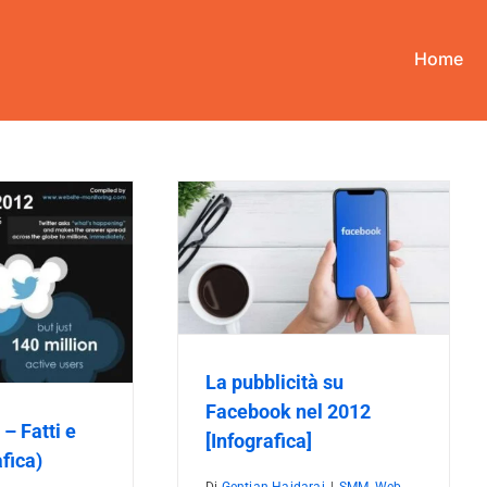
Home
ità su Facebook nel 2012
[Infografica]
M
Web Marketing
La pubblicità su
Facebook nel 2012
– Fatti e
[Infografica]
afica)
Di
Gentian Hajdaraj
|
SMM
,
Web