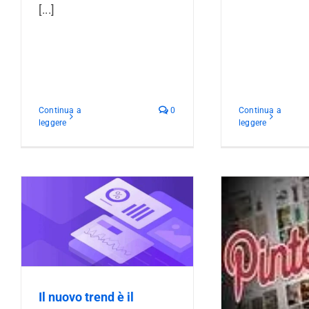
[...]
Continua a
0
Continua a
leggere
leggere
g
Pinterest: E’ tempo di usare anche
questo social? [Infografica]
Come gest
Formazione
Novità
Web Marketing
tua azie
Azienda
Il nuovo trend è il