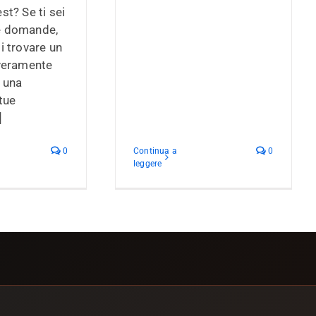
st? Se ti sei
e domande,
i trovare un
 veramente
e una
 tue
]
0
Continua a
0
leggere