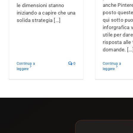
anche Pintere
le dimensioni stanno
posto quest
iniziando a capire che una
qui sotto puo
solida strategia [...]
inforgrafica
utile per dar
risposta alle
domande. [...
Continua a
Continua a
0
leggere
leggere