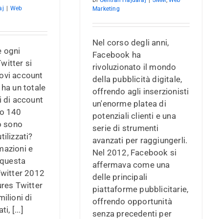
aj
|
Web
Marketing
Nel corso degli anni,
e ogni
Facebook ha
witter si
rivoluzionato il mondo
ovi account
della pubblicità digitale,
 ha un totale
offrendo agli inserzionisti
i di account
un'enorme platea di
lo 140
potenziali clienti e una
ro sono
serie di strumenti
tilizzati?
avanzati per raggiungerli.
mazioni e
Nel 2012, Facebook si
n questa
affermava come una
Twitter 2012
delle principali
ures Twitter
piattaforme pubblicitarie,
milioni di
offrendo opportunità
i, [...]
senza precedenti per