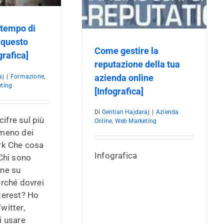
’ tempo di
 questo
Come gestire la
grafica]
reputazione della tua
azienda online
aj
|
Formazione
,
ting
[Infografica]
Di
Gentian Hajdaraj
|
Azienda
 cifre sul più
Online
,
Web Marketing
meno dei
rk Che cosa
Infografica
Chi sono
ne su
erché dovrei
terest? Ho
witter,
i usare