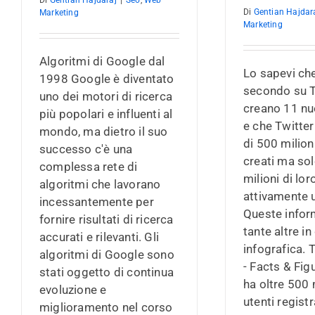
Di
Gentian Hajdaraj
|
Seo
,
Web
Di
Gentian Hajdar
Marketing
Marketing
Algoritmi di Google dal
Lo sapevi ch
1998 Google è diventato
secondo su T
uno dei motori di ricerca
creano 11 nu
più popolari e influenti al
e che Twitter
mondo, ma dietro il suo
di 500 milion
successo c'è una
creati ma so
complessa rete di
milioni di lo
algoritmi che lavorano
attivamente u
incessantemente per
Queste infor
fornire risultati di ricerca
tante altre i
accurati e rilevanti. Gli
infografica. 
algoritmi di Google sono
- Facts & Fig
stati oggetto di continua
ha oltre 500 
evoluzione e
utenti registrat
miglioramento nel corso