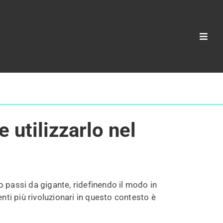
Toggl
Navig
l marketing
utilizzarlo nel
atto passi da gigante, ridefinendo il modo in
nti più rivoluzionari in questo contesto è