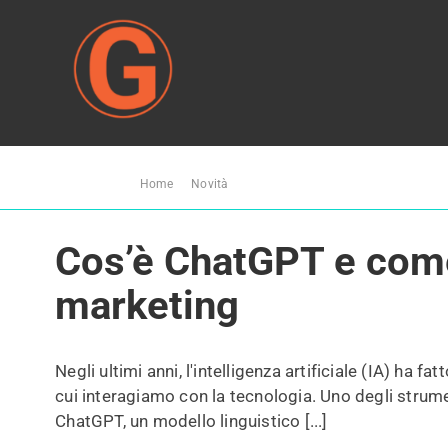
Salta
al
contenuto
Home
Ti trovi qui:
Home
Novità
Cos’è ChatGPT e come utilizzarlo ne
Blog
Cos’è ChatGPT e come 
marketing
Negli ultimi anni, l'intelligenza artificiale (IA) ha f
cui interagiamo con la tecnologia. Uno degli strume
ChatGPT, un modello linguistico [...]