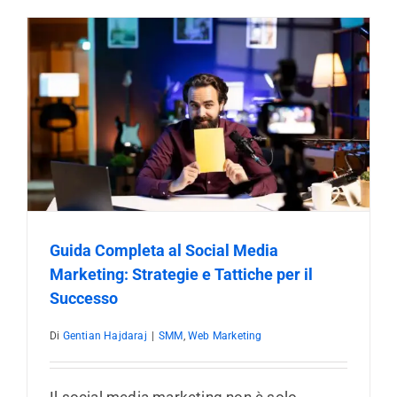
Guida Completa al Social Media
Marketing: Strategie e Tattiche per il
Successo
Di
Gentian Hajdaraj
|
SMM
,
Web Marketing
Il social media marketing non è solo