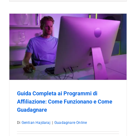
Guida Completa ai Programmi di
Affiliazione: Come Funzionano e Come
Guadagnare
Di
Gentian Hajdaraj
|
Guadagnare Online