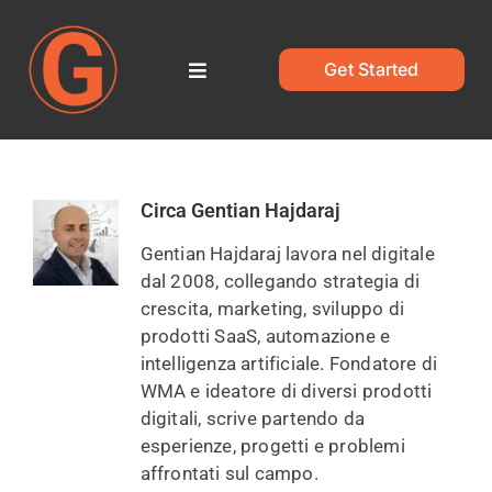
Salta
al
contenuto
Get Started
Toggle
Navigation
Home
Circa Gentian Hajdaraj
Blog
Gentian Hajdaraj lavora nel digitale
dal 2008, collegando strategia di
crescita, marketing, sviluppo di
prodotti SaaS, automazione e
intelligenza artificiale. Fondatore di
WMA e ideatore di diversi prodotti
digitali, scrive partendo da
esperienze, progetti e problemi
affrontati sul campo.