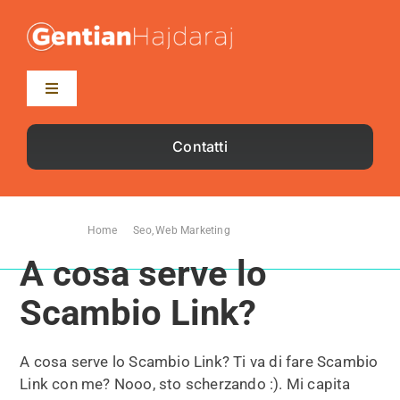
Salta
al
contenuto
Toggle
Navigation
Home
Contatti
Blog
Ti trovi qui:
Home
Seo
Web Marketing
A cosa serve lo Scambio Link?
A cosa serve lo
Scambio Link?
A cosa serve lo Scambio Link? Ti va di fare Scambio
Link con me? Nooo, sto scherzando :). Mi capita