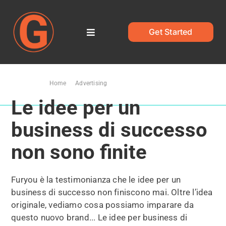
Salta
al
contenuto
Get Started
Toggle
Navigation
Home
Ti trovi qui:
Home
Advertising
Le idee per un business di successo non sono finite
Blog
Le idee per un
business di successo
non sono finite
Furyou è la testimonianza che le idee per un
business di successo non finiscono mai. Oltre l’idea
originale, vediamo cosa possiamo imparare da
questo nuovo brand... Le idee per business di