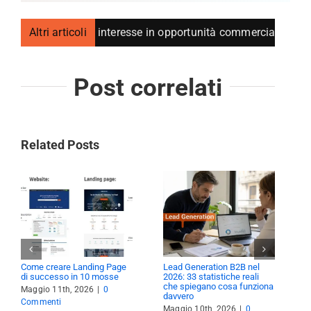
formare interesse in opportunità commerciali
Altri articoli
Come cre
Post correlati
Related Posts
Come creare Landing Page
Lead Generation B2B nel
L
di successo in 10 mosse
2026: 33 statistiche reali
f
che spiegano cosa funziona
Maggio 11th, 2026
|
0
F
davvero
Commenti
C
Maggio 10th, 2026
|
0