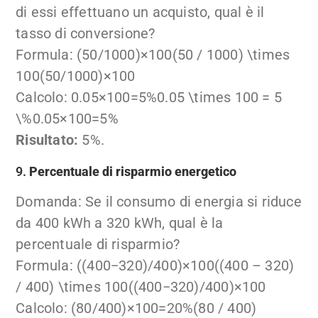
di essi effettuano un acquisto, qual è il
tasso di conversione?
Formula:
(50/1000)×100(50 / 1000) \times
100
(
50/1000
)
×
100
Calcolo:
0.05×100=5%0.05 \times 100 = 5
\%
0.05
×
100
=
5%
Risultato:
5%.
9.
Percentuale di risparmio energetico
Domanda: Se il consumo di energia si riduce
da 400 kWh a 320 kWh, qual è la
percentuale di risparmio?
Formula:
((400−320)/400)×100((400 – 320)
/ 400) \times 100
((
400
−
320
)
/400
)
×
100
Calcolo:
(80/400)×100=20%(80 / 400)