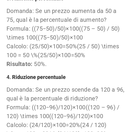
Domanda: Se un prezzo aumenta da 50 a
75, qual è la percentuale di aumento?
Formula:
((75−50)/50)×100((75 – 50) / 50)
\times 100
((
75
−
50
)
/50
)
×
100
Calcolo:
(25/50)×100=50%(25 / 50) \times
100 = 50 \%
(
25/50
)
×
100
=
50%
Risultato:
50%.
4.
Riduzione percentuale
Domanda: Se un prezzo scende da 120 a 96,
qual è la percentuale di riduzione?
Formula:
((120−96)/120)×100((120 – 96) /
120) \times 100
((
120
−
96
)
/120
)
×
100
Calcolo:
(24/120)×100=20%(24 / 120)