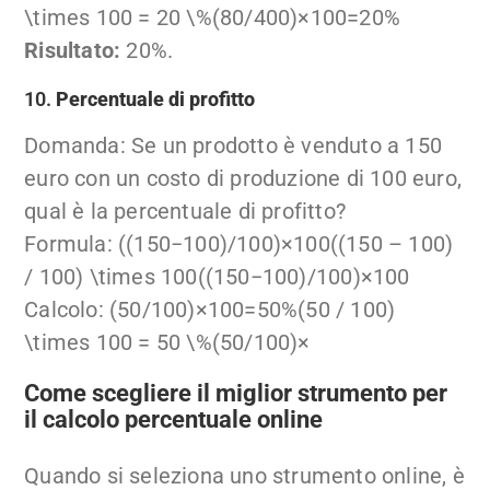
\times 100 = 20 \%
(
80/400
)
×
100
=
20%
Risultato:
20%.
10.
Percentuale di profitto
Domanda: Se un prodotto è venduto a 150
euro con un costo di produzione di 100 euro,
qual è la percentuale di profitto?
Formula:
((150−100)/100)×100((150 – 100)
/ 100) \times 100
((
150
−
100
)
/100
)
×
100
Calcolo:
(50/100)×100=50%(50 / 100)
\times 100 = 50 \%
(
50/100
)
×
Come scegliere il miglior strumento per
il calcolo percentuale online
Quando si seleziona uno strumento online, è