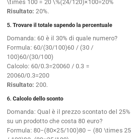
\times 100 = 20 \%
(
24/120
)
×
100
=
20%
Risultato:
20%.
5.
Trovare il totale sapendo la percentuale
Domanda: 60 è il 30% di quale numero?
Formula:
60/(30/100)60 / (30 /
100)
60/
(
30/100
)
Calcolo:
60/0.3=20060 / 0.3 =
200
60/0.3
=
200
Risultato:
200.
6.
Calcolo dello sconto
Domanda: Qual è il prezzo scontato del 25%
su un prodotto che costa 80 euro?
Formula:
80−(80×25/100)80 – (80 \times 25