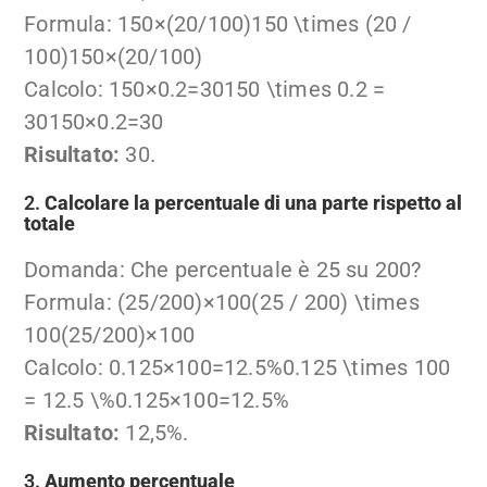
Formula:
150×(20/100)150 \times (20 /
100)
150
×
(
20/100
)
Calcolo:
150×0.2=30150 \times 0.2 =
30
150
×
0.2
=
30
Risultato:
30.
2.
Calcolare la percentuale di una parte rispetto al
totale
Domanda: Che percentuale è 25 su 200?
Formula:
(25/200)×100(25 / 200) \times
100
(
25/200
)
×
100
Calcolo:
0.125×100=12.5%0.125 \times 100
= 12.5 \%
0.125
×
100
=
12.5%
Risultato:
12,5%.
3.
Aumento percentuale