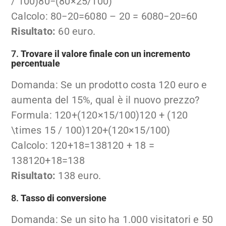
/ 100)
80
−
(
80
×
25/100
)
Calcolo:
80−20=6080 – 20 = 60
80
−
20
=
60
Risultato:
60 euro.
7.
Trovare il valore finale con un incremento
percentuale
Domanda: Se un prodotto costa 120 euro e
aumenta del 15%, qual è il nuovo prezzo?
Formula:
120+(120×15/100)120 + (120
\times 15 / 100)
120
+
(
120
×
15/100
)
Calcolo:
120+18=138120 + 18 =
138
120
+
18
=
138
Risultato:
138 euro.
8.
Tasso di conversione
Domanda: Se un sito ha 1.000 visitatori e 50