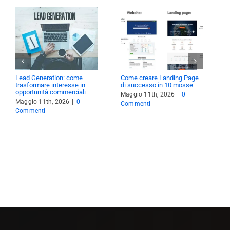
Lead Generation: come
Come creare Landing Page
C
trasformare interesse in
di successo in 10 mosse
b
opportunità commerciali
c
Maggio 11th, 2026
|
0
S
Maggio 11th, 2026
|
0
Commenti
M
Commenti
C