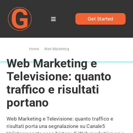
Salta
al
contenuto
Get Started
Toggle
Navigation
Home
Ti trovi qui:
Home
Web Marketing
Web Marketing e Televisione: quanto traffico e risultati portano
Blog
Web Marketing e
Televisione: quanto
traffico e risultati
portano
Web Marketing e Televisione: quanto traffico e
risultati porta una segnalazione su Canale5