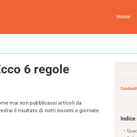
Home
dagnare Online? Ecco 6 regole fondamentali
cco 6 regole
Condividi!
come mai non pubblicassi articoli da
rai il risultato di notti insonni e giornate
Indice
Guad