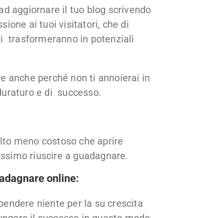
 ad aggiornare il tuo blog scrivendo
sione ai tuoi visitatori, che di
i trasformeranno in potenziali
ile anche perché non ti annoierai in
 duraturo e di successo.
olto meno costoso che aprire
issimo riuscire a guadagnare.
uadagnare online:
spendere niente per la su crescita
iungere il successo in questo modo.