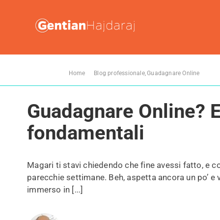
Salta
al
contenuto
Ti trovi qui:
Home
Blog professionale
Guadagnare Online
Gua
Guadagnare Online? E
fondamentali
Magari ti stavi chiedendo che fine avessi fatto, e 
parecchie settimane. Beh, aspetta ancora un po’ e ved
immerso in [...]