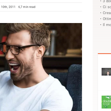
3 do
Ci s
 10th, 2011
6,7 min read
Crea l
Ottimi
Il m