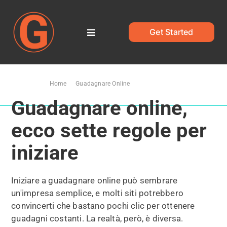
Salta
al
contenuto
Get Started
Toggle
Navigation
Home
Ti trovi qui:
Home
Guadagnare Online
Guadagnare online, ecco sette regole per iniziare
Blog
Guadagnare online,
ecco sette regole per
iniziare
Iniziare a guadagnare online può sembrare
un'impresa semplice, e molti siti potrebbero
convincerti che bastano pochi clic per ottenere
guadagni costanti. La realtà, però, è diversa.