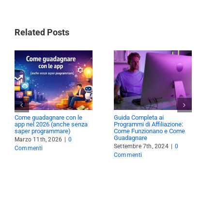
Related Posts
Come guadagnare con le
Guida Completa ai
C
app nel 2026 (anche senza
Programmi di Affiliazione:
c
saper programmare)
Come Funzionano e Come
G
Guadagnare
Marzo 11th, 2026
|
0
A
Settembre 7th, 2024
|
0
Commenti
C
Commenti