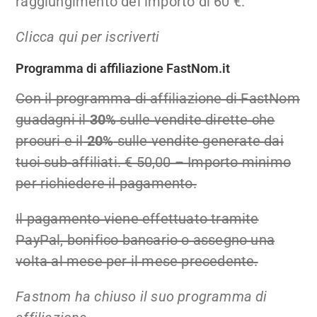
raggiungimento del importo di 60 €.
Clicca qui per iscriverti
Programma di affiliazione FastNom.it
Con il programma di affiliazione di FastNom
guadagni il
30%
sulle vendite dirette che
procuri e il
20%
sulle vendite generate dai
tuoi sub-affiliati. € 50,00 – Importo minimo
per richiedere il pagamento.
Il pagamento viene effettuato tramite
PayPal, bonifico bancario o assegno una
volta al mese per il mese precedente.
Fastnom ha chiuso il suo programma di