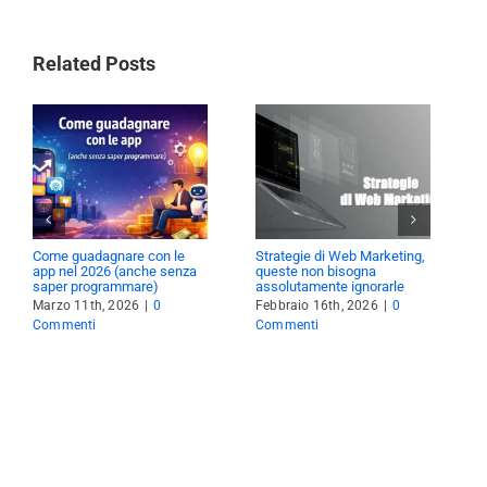
Related Posts
Come guadagnare con le
Strategie di Web Marketing,
L
app nel 2026 (anche senza
queste non bisogna
f
saper programmare)
assolutamente ignorarle
F
Marzo 11th, 2026
|
0
Febbraio 16th, 2026
|
0
C
Commenti
Commenti