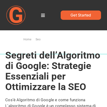
Salta
al
contenuto
Get Started
Toggle
Navigation
Home
Ti trovi qui:
Home
Seo
Segreti dell’Algoritmo di Google: Strategie Essenziali per Ottimizzare
Blog
la SEO
Segreti dell’Algoritmo
di Google: Strategie
Essenziali per
Ottimizzare la SEO
Cos'è Algoritmo di Google e come funziona
L'algoritmo di Google è un complesso sistema di