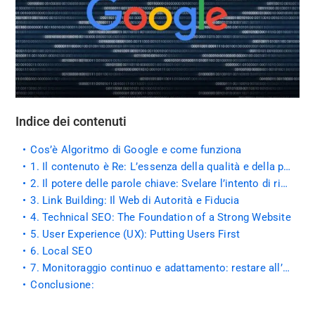
Indice dei contenuti
Cos’è Algoritmo di Google e come funziona
1. Il contenuto è Re: L’essenza della qualità e della pertinenza
2. Il potere delle parole chiave: Svelare l’intento di ricerca
3. Link Building: Il Web di Autorità e Fiducia
4. Technical SEO: The Foundation of a Strong Website
5. User Experience (UX): Putting Users First
6. Local SEO
7. Monitoraggio continuo e adattamento: restare all’avanguardia
Conclusione: